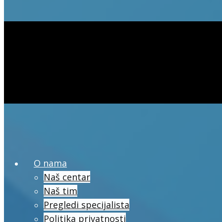
O nama
Naš centar
Naš tim
Pregledi specijalista
Politika privatnosti