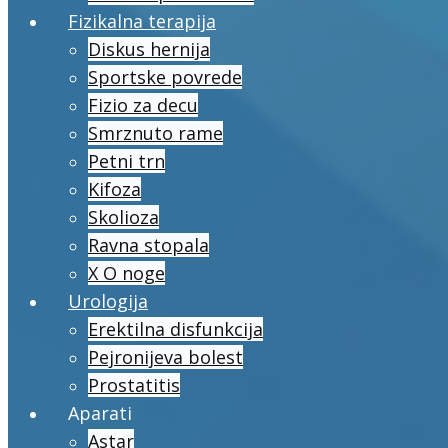
Fizikalna terapija
Diskus hernija
Sportske povrede
Fizio za decu
Smrznuto rame
Petni trn
Kifoza
Skolioza
Ravna stopala
X O noge
Urologija
Erektilna disfunkcija
Pejronijeva bolest
Prostatitis
Aparati
Astar